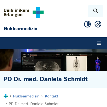
Zum Hauptinhalt springen
Skip to page footer
Nuklearmedizin
PD Dr. med. Daniela Schmidt
Sie sind hier:
Nuklearmedizin
Kontakt
PD Dr. med. Daniela Schmidt