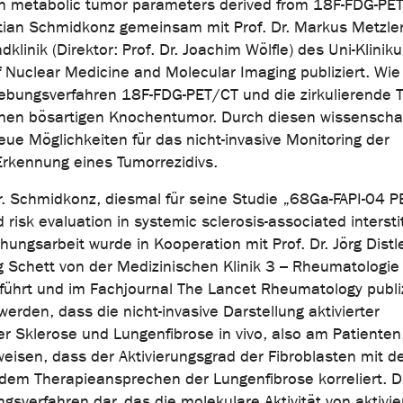
th metabolic tumor parameters derived from 18F-FDG-PE
istian Schmidkonz gemeinsam mit Prof. Dr. Markus Metzle
linik (Direktor: Prof. Dr. Joachim Wölfle) des Uni-Klinik
 Nuclear Medicine and Molecular Imaging publiziert. Wie
dgebungsverfahren 18F-FDG-PET/CT und die zirkulierende 
inen bösartigen Knochentumor. Durch diesen wissenschaf
ue Möglichkeiten für das nicht-invasive Monitoring der
Erkennung eines Tumorrezidivs.
r. Schmidkonz, diesmal für seine Studie „68Ga-FAPI-04 P
risk evaluation in systemic sclerosis-associated interstit
hungsarbeit wurde in Kooperation mit Prof. Dr. Jörg Distle
g Schett von der Medizinischen Klinik 3 – Rheumatologie
ührt und im Fachjournal The Lancet Rheumatology publiz
erden, dass die nicht-invasive Darstellung aktivierter
r Sklerose und Lungenfibrose in vivo, also am Patienten
eisen, dass der Aktivierungsgrad der Fibroblasten mit d
dem Therapieansprechen der Lungenfibrose korreliert. Di
ngsverfahren dar, das die molekulare Aktivität von aktivie