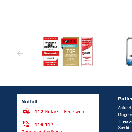
Patie
Notfall
Anfahrt
112
Notarzt | Feuerwehr
Diagnos
Therap
116 117
Schild
Bereitschaftsdienst