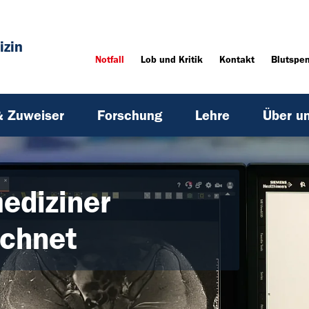
izin
Notfall
Lob und Kritik
Kontakt
Blutspe
& Zuweiser
Forschung
Lehre
Über u
ediziner
ichnet