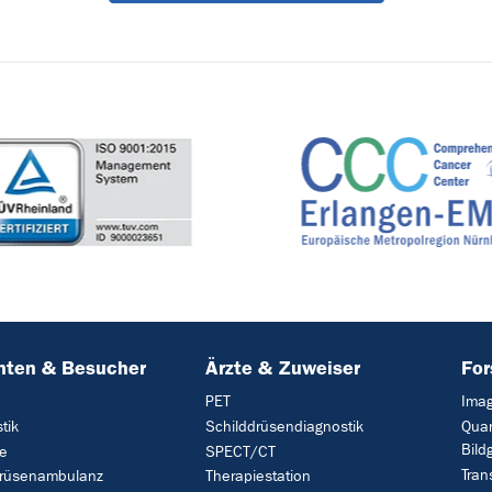
nten & Besucher
Ärzte & Zuweiser
Fo
PET
Imag
tik
Schilddrüsendiagnostik
Quan
Bild
ie
SPECT/CT
Tran
drüsenambulanz
Therapiestation