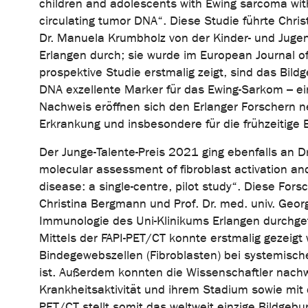
children and adolescents with Ewing sarcoma wi
circulating tumor DNA“. Diese Studie führte Chr
Dr. Manuela Krumbholz von der Kinder- und Jugendk
Erlangen durch; sie wurde im European Journal of
prospektive Studie erstmalig zeigt, sind das Bil
DNA exzellente Marker für das Ewing-Sarkom – e
Nachweis eröffnen sich den Erlanger Forschern ne
Erkrankung und insbesondere für die frühzeitige 
Der Junge-Talente-Preis 2021 ging ebenfalls an D
molecular assessment of fibroblast activation and 
disease: a single-centre, pilot study“. Diese Forsc
Christina Bergmann und Prof. Dr. med. univ. Geor
Immunologie des Uni-Klinikums Erlangen durchgef
Mittels der FAPI-PET/CT konnte erstmalig gezeigt w
Bindegewebszellen (Fibroblasten) bei systemische
ist. Außerdem konnten die Wissenschaftler nachw
Krankheitsaktivität und ihrem Stadium sowie mit 
PET/CT stellt somit das weltweit einzige Bildgebu