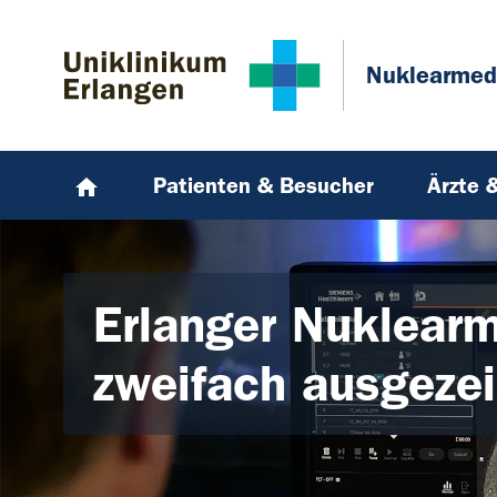
Zum Hauptinhalt springen
Skip to page footer
Nuklearmed
Patienten & Besucher
Ärzte 
Erlanger Nuklearm
zweifach ausgeze