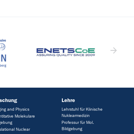
rschung
Lehre
ing and Physics
Lehrstuhl für Klinische
Nuklearmedizin
titative Molekulare
gebung
Professur für Mol.
Bildgebung
slational Nuclear