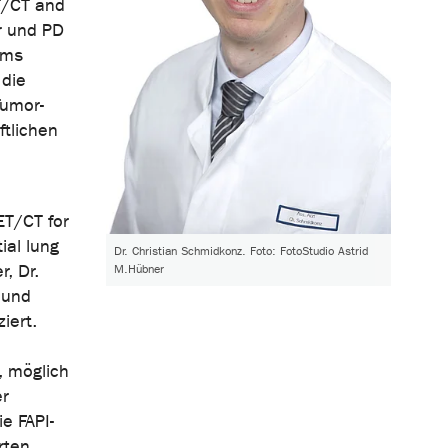
T/CT and
r und PD
ums
 die
Tumor-
tlichen
ET/CT for
ial lung
Dr. Christian Schmidkonz. Foto: FotoStudio Astrid
r, Dr.
M.Hübner
 und
iert.
, möglich
er
e FAPI-
rten