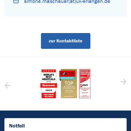
simone.maschauer(at)uk-erlangen.de
zur Kontaktliste
Notfall