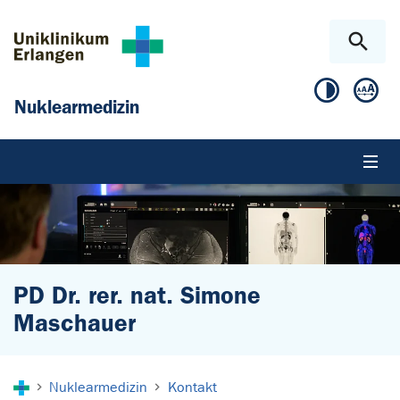
Zum Hauptinhalt springen
Skip to page footer
Nuklearmedizin
PD Dr. rer. nat. Simone
Maschauer
Sie sind hier:
Nuklearmedizin
Kontakt